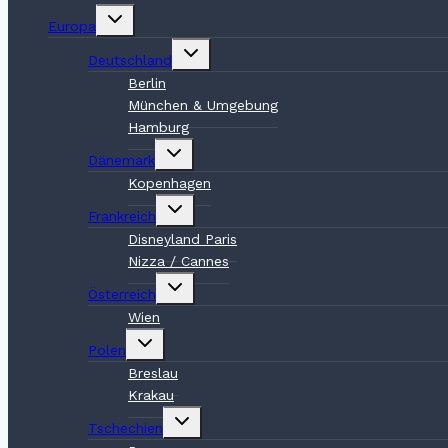
Untermenü
Europa
umschalten
Untermenü
Deutschland
umschalten
Berlin
München & Umgebung
Hamburg
Untermenü
Dänemark
umschalten
Kopenhagen
Untermenü
Frankreich
umschalten
Disneyland Paris
Nizza / Cannes
Untermenü
Österreich
umschalten
Wien
Untermenü
Polen
umschalten
Breslau
Krakau
Untermenü
Tschechien
umschalten