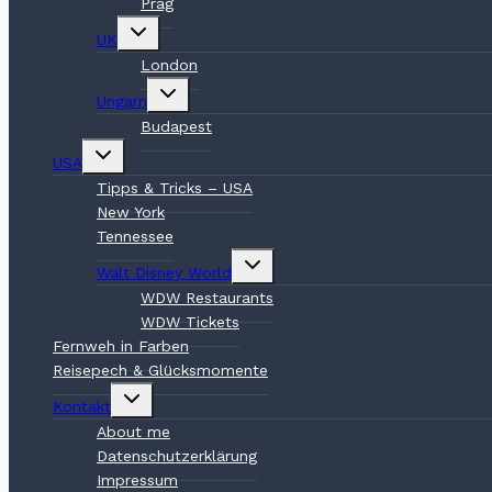
Prag
Untermenü
UK
umschalten
London
Untermenü
Ungarn
umschalten
Budapest
Untermenü
USA
umschalten
Tipps & Tricks – USA
New York
Tennessee
Untermenü
Walt Disney World
umschalten
WDW Restaurants
WDW Tickets
Fernweh in Farben
Reisepech & Glücksmomente
Untermenü
Kontakt
umschalten
About me
Datenschutzerklärung
Impressum