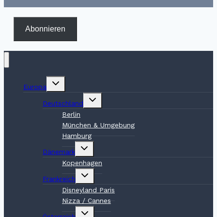
Abonnieren
Untermenü
Europa
umschalten
Untermenü
Deutschland
umschalten
Berlin
München & Umgebung
Hamburg
Untermenü
Dänemark
umschalten
Kopenhagen
Untermenü
Frankreich
umschalten
Disneyland Paris
Nizza / Cannes
Untermenü
Österreich