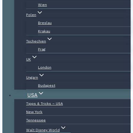
Wien
Polen
Breslau
Krakau
Tschechien
Prag
UK
London
Ungarn
Budapest
USA
Tipps & Tricks – USA
New York
Tennessee
Walt Disney World