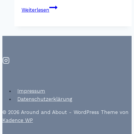
Sci-
Weiterlesen
Fi
Dine-
In
Theater
–
Walt
Disney
World
Impressum
Datenschutzerklärung
© 2026 Around and About - WordPress Theme von
Kadence WP