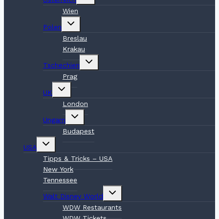
umschalten
Wien
Untermenü
Polen
umschalten
Breslau
Krakau
Untermenü
Tschechien
umschalten
Prag
Untermenü
UK
umschalten
London
Untermenü
Ungarn
umschalten
Budapest
Untermenü
USA
umschalten
Tipps & Tricks – USA
New York
Tennessee
Untermenü
Walt Disney World
umschalten
WDW Restaurants
WDW Tickets