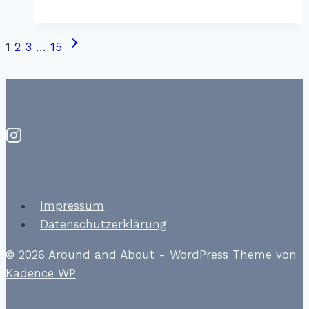
Hotel
London
Nächste
Seitennavigation
1
2
3
…
15
Seite
Impressum
Datenschutzerklärung
© 2026 Around and About - WordPress Theme von
Kadence WP