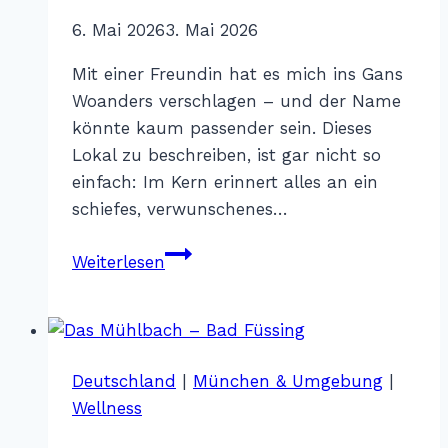
Von
6. Mai 2026
Katharina
3. Mai 2026
Sterr
Mit einer Freundin hat es mich ins Gans
Woanders verschlagen – und der Name
könnte kaum passender sein. Dieses
Lokal zu beschreiben, ist gar nicht so
einfach: Im Kern erinnert alles an ein
schiefes, verwunschenes…
Gans
Weiterlesen
Woanders
–
München
Deutschland
|
München & Umgebung
|
Wellness