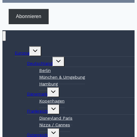
Abonnieren
Untermenü
Europa
umschalten
Untermenü
Deutschland
umschalten
Berlin
München & Umgebung
Hamburg
Untermenü
Dänemark
umschalten
Kopenhagen
Untermenü
Frankreich
umschalten
Disneyland Paris
Nizza / Cannes
Untermenü
Österreich
umschalten