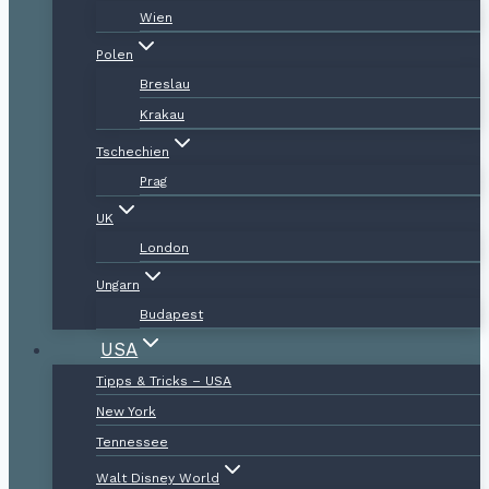
Wien
Polen
Breslau
Krakau
Tschechien
Prag
UK
London
Ungarn
Budapest
USA
Tipps & Tricks – USA
New York
Tennessee
Walt Disney World