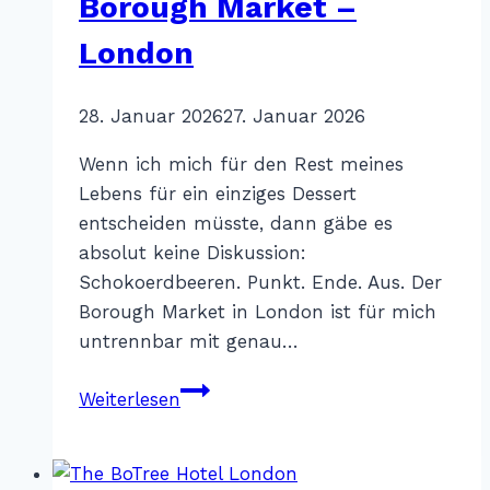
Borough Market –
London
Von
28. Januar 2026
Katharina
27. Januar 2026
Sterr
Wenn ich mich für den Rest meines
Lebens für ein einziges Dessert
entscheiden müsste, dann gäbe es
absolut keine Diskussion:
Schokoerdbeeren. Punkt. Ende. Aus. Der
Borough Market in London ist für mich
untrennbar mit genau…
Schokoerdbeeren
Weiterlesen
–
Borough
Market