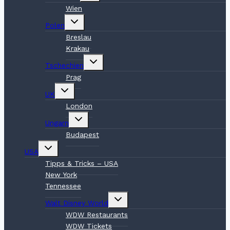
Wien
Untermenü
Polen
umschalten
Breslau
Krakau
Untermenü
Tschechien
umschalten
Prag
Untermenü
UK
umschalten
London
Untermenü
Ungarn
umschalten
Budapest
Untermenü
USA
umschalten
Tipps & Tricks – USA
New York
Tennessee
Untermenü
Walt Disney World
umschalten
WDW Restaurants
WDW Tickets