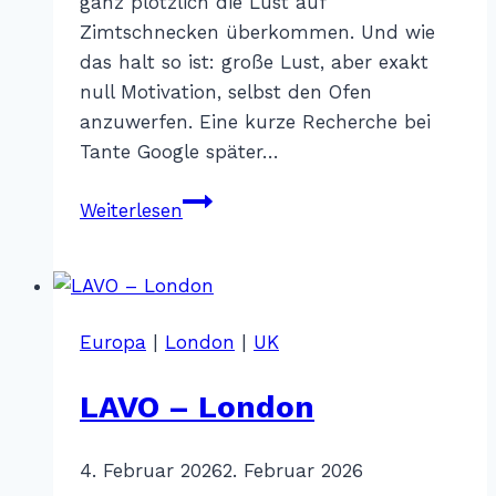
ganz plötzlich die Lust auf
Zimtschnecken überkommen. Und wie
das halt so ist: große Lust, aber exakt
null Motivation, selbst den Ofen
anzuwerfen. Eine kurze Recherche bei
Tante Google später…
Zimtschneckal
Weiterlesen
&
Zwidawurz
–
Landshut
Europa
|
London
|
UK
LAVO – London
Von
4. Februar 2026
Katharina
2. Februar 2026