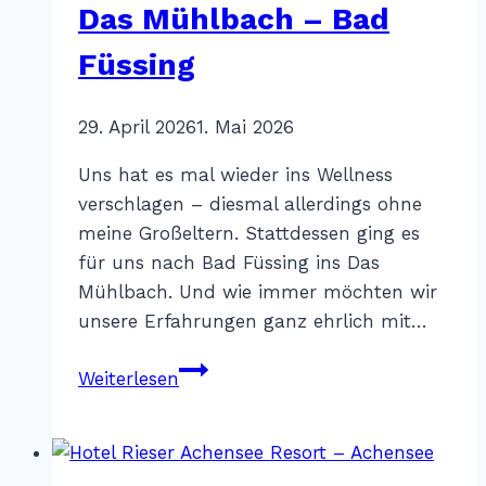
Das Mühlbach – Bad
Füssing
Von
29. April 2026
Katharina
1. Mai 2026
Sterr
Uns hat es mal wieder ins Wellness
verschlagen – diesmal allerdings ohne
meine Großeltern. Stattdessen ging es
für uns nach Bad Füssing ins Das
Mühlbach. Und wie immer möchten wir
unsere Erfahrungen ganz ehrlich mit…
Das
Weiterlesen
Mühlbach
–
Bad
Füssing