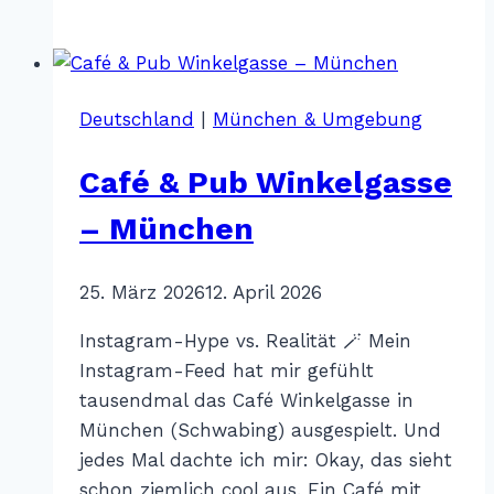
Rieser
Achensee
Resort
–
Deutschland
|
München & Umgebung
Achensee
Café & Pub Winkelgasse
– München
Von
25. März 2026
Katharina
12. April 2026
Sterr
Instagram-Hype vs. Realität 🪄 Mein
Instagram-Feed hat mir gefühlt
tausendmal das Café Winkelgasse in
München (Schwabing) ausgespielt. Und
jedes Mal dachte ich mir: Okay, das sieht
schon ziemlich cool aus. Ein Café mit