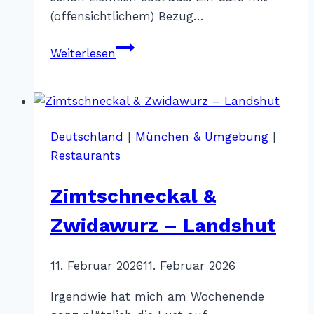
(offensichtlichem) Bezug…
Café
Weiterlesen
&
Pub
Winkelgasse
–
Deutschland
|
München & Umgebung
|
München
Restaurants
Zimtschneckal &
Zwidawurz – Landshut
Von
11. Februar 2026
Katharina
11. Februar 2026
Sterr
Irgendwie hat mich am Wochenende