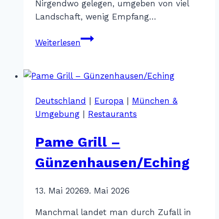
Nirgendwo gelegen, umgeben von viel
Landschaft, wenig Empfang…
Eriks
Weiterlesen
Restaurant
–
Fürholzen
Deutschland
|
Europa
|
München &
Umgebung
|
Restaurants
Pame Grill –
Günzenhausen/Eching
Von
13. Mai 2026
Katharina
9. Mai 2026
Sterr
Manchmal landet man durch Zufall in