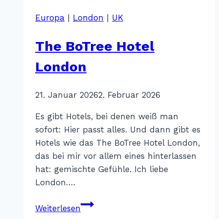
–
Europa
|
London
|
UK
London
The BoTree Hotel
London
Von
21. Januar 2026
Katharina
2. Februar 2026
Sterr
Es gibt Hotels, bei denen weiß man
sofort: Hier passt alles. Und dann gibt es
Hotels wie das The BoTree Hotel London,
das bei mir vor allem eines hinterlassen
hat: gemischte Gefühle. Ich liebe
London….
The
Weiterlesen
BoTree