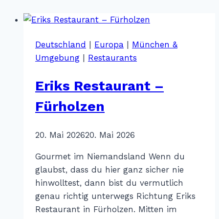
Deutschland
|
Europa
|
München &
Umgebung
|
Restaurants
Eriks Restaurant –
Fürholzen
Von
20. Mai 2026
Katharina
20. Mai 2026
Sterr
Gourmet im Niemandsland Wenn du
glaubst, dass du hier ganz sicher nie
hinwolltest, dann bist du vermutlich
genau richtig unterwegs Richtung Eriks
Restaurant in Fürholzen. Mitten im