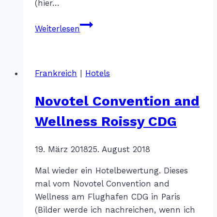
(hier…
Disney’s
Weiterlesen
Newport
Bay
Club
Frankreich
|
Hotels
–
Disneyland
Novotel Convention and
Paris
Wellness Roissy CDG
Von
19. März 2018
Katharina
25. August 2018
Sterr
Mal wieder ein Hotelbewertung. Dieses
mal vom Novotel Convention and
Wellness am Flughafen CDG in Paris
(Bilder werde ich nachreichen, wenn ich