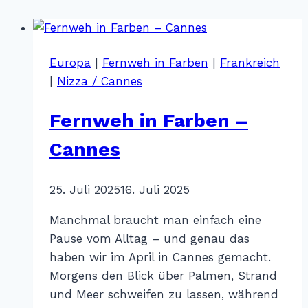
Europa
|
Fernweh in Farben
|
Frankreich
|
Nizza / Cannes
Fernweh in Farben –
Cannes
Von
25. Juli 2025
Katharina
16. Juli 2025
Sterr
Manchmal braucht man einfach eine
Pause vom Alltag – und genau das
haben wir im April in Cannes gemacht.
Morgens den Blick über Palmen, Strand
und Meer schweifen zu lassen, während