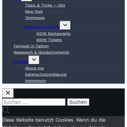
Tipps & Tricks – USA
New York
Tennessee
Untermenü
Walt Disney World
umschalten
WDW Restaurants
WDW Tickets
Fernweh in Farben
Reisepech & Glücksmomente
Untermenü
Kontakt
umschalten
About me
Datenschutzerklärung
Impressum
Suchen
nach:
Diese Website benutzt Cookies. Wenn du die