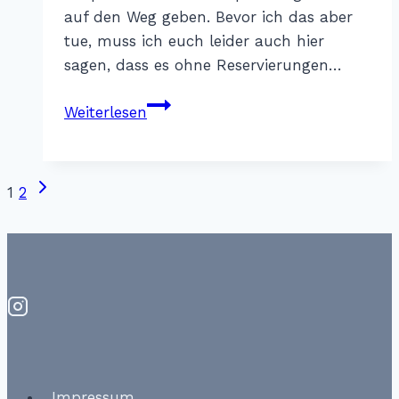
auf den Weg geben. Bevor ich das aber
tue, muss ich euch leider auch hier
sagen, dass es ohne Reservierungen…
Disneyland
Weiterlesen
Paris
–
Restaurantempfehlungen
Nächste
Seitennavigation
1
2
Seite
Impressum