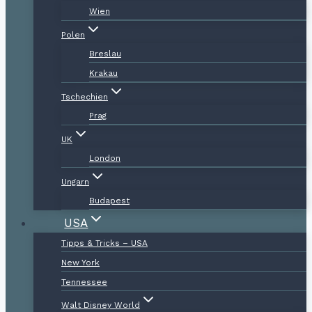
Wien
Polen
Breslau
Krakau
Tschechien
Prag
UK
London
Ungarn
Budapest
USA
Tipps & Tricks – USA
New York
Tennessee
Walt Disney World