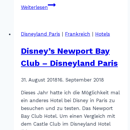
Weihnachtsmärkte
Weiterlesen
im
Elsass
–
Disneyland Paris
|
Frankreich
|
Hotels
How
not
Disney’s Newport Bay
to
Club – Disneyland Paris
Von
31. August 2018
Katharina
16. September 2018
Sterr
Dieses Jahr hatte ich die Möglichkeit mal
ein anderes Hotel bei Disney in Paris zu
besuchen und zu testen. Das Newport
Bay Club Hotel. Um einen Vergleich mit
dem Castle Club im Disneyland Hotel