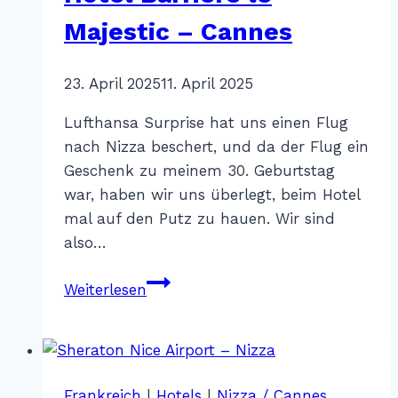
Majestic – Cannes
Von
23. April 2025
Katharina
11. April 2025
Sterr
Lufthansa Surprise hat uns einen Flug
nach Nizza beschert, und da der Flug ein
Geschenk zu meinem 30. Geburtstag
war, haben wir uns überlegt, beim Hotel
mal auf den Putz zu hauen. Wir sind
also…
Hotel
Weiterlesen
Barriere
le
Majestic
–
Frankreich
|
Hotels
|
Nizza / Cannes