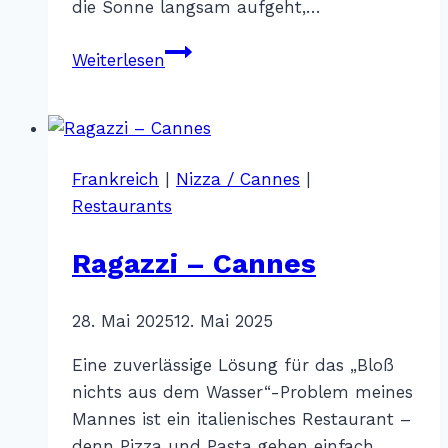
die Sonne langsam aufgeht,…
Fernweh
Weiterlesen
in
Farben
–
Cannes
Frankreich
|
Nizza / Cannes
|
Restaurants
Ragazzi – Cannes
Von
28. Mai 2025
Katharina
12. Mai 2025
Sterr
Eine zuverlässige Lösung für das „Bloß
nichts aus dem Wasser“-Problem meines
Mannes ist ein italienisches Restaurant –
denn Pizza und Pasta gehen einfach