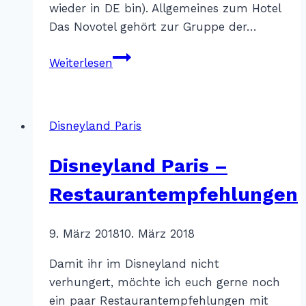
wieder in DE bin). Allgemeines zum Hotel
Das Novotel gehört zur Gruppe der…
Novotel
Weiterlesen
Convention
and
Wellness
Disneyland Paris
Roissy
CDG
Disneyland Paris –
Restaurantempfehlungen
Von
9. März 2018
Katharina
10. März 2018
Sterr
Damit ihr im Disneyland nicht
verhungert, möchte ich euch gerne noch
ein paar Restaurantempfehlungen mit