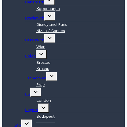
Dänemark
umschalten
Kopenhagen
Untermenü
Frankreich
umschalten
Disneyland Paris
Nizza / Cannes
Untermenü
Österreich
umschalten
Wien
Untermenü
Polen
umschalten
Breslau
Krakau
Untermenü
Tschechien
umschalten
Prag
Untermenü
UK
umschalten
London
Untermenü
Ungarn
umschalten
Budapest
Untermenü
USA
umschalten