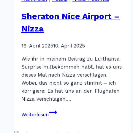
Cannes
Sheraton Nice Airport –
Nizza
Von
16. April 2025
Katharina
10. April 2025
Sterr
Wie ihr in meinem Beitrag zu Lufthansa
Surprise mitbekommen habt, hat es uns
dieses Mal nach Nizza verschlagen.
Wobei, das nicht so ganz stimmt – ich
korrigiere: Es hat uns an den Flughafen
Nizza verschlagen….
Sheraton
Weiterlesen
Nice
Airport