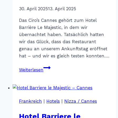
Von
30. April 2025
Katharina
13. April 2025
Sterr
Das Ciro’s Cannes gehört zum Hotel
Barrière Le Majestic, in dem wir
übernachtet haben. Tatsächlich hatten
wir das Glück, dass das Restaurant
genau an unserem Ankunftstag eröffnet
hat – und wir es gleich testen konnten….
Ciro’s
Weiterlesen
Cannes
Frankreich
|
Hotels
|
Nizza / Cannes
Hotel Barriere le