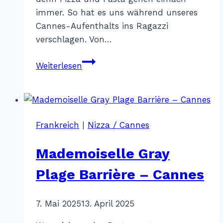
immer. So hat es uns während unseres
Cannes-Aufenthalts ins Ragazzi
verschlagen. Von…
Ragazzi
Weiterlesen
–
Cannes
Frankreich
|
Nizza / Cannes
Mademoiselle Gray
Plage Barrière – Cannes
Von
7. Mai 2025
Katharina
13. April 2025
Sterr