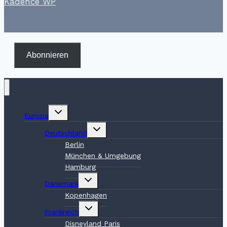
Kadence WP
Abonnieren
Untermenü
Europa
umschalten
Untermenü
Deutschland
umschalten
Berlin
München & Umgebung
Hamburg
Untermenü
Dänemark
umschalten
Kopenhagen
Untermenü
Frankreich
umschalten
Disneyland Paris