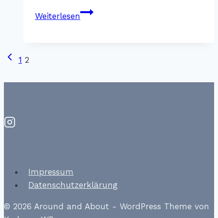
Disneyland
Weiterlesen
Hotel
Paris
–
Vorherige
Seitennavigation
1
2
Castle
Seite
Club
Impressum
Datenschutzerklärung
© 2026 Around and About - WordPress Theme von