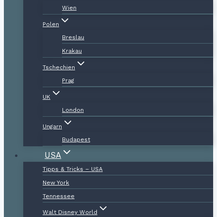
Wien
Polen
Breslau
Krakau
Tschechien
Prag
UK
London
Ungarn
Budapest
USA
Tipps & Tricks – USA
New York
Tennessee
Walt Disney World