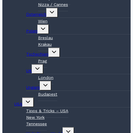
Nizza / Cannes
Untermenü
Österreich
umschalten
Wien
Untermenü
Polen
umschalten
Breslau
Krakau
Untermenü
Tschechien
umschalten
Prag
Untermenü
UK
umschalten
London
Untermenü
Ungarn
umschalten
Budapest
Untermenü
USA
umschalten
Tipps & Tricks – USA
New York
Tennessee
Untermenü