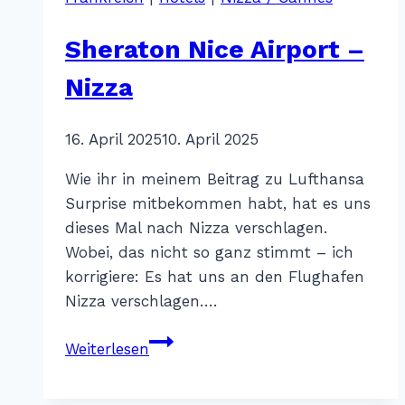
Cannes
Sheraton Nice Airport –
Nizza
Von
16. April 2025
Katharina
10. April 2025
Sterr
Wie ihr in meinem Beitrag zu Lufthansa
Surprise mitbekommen habt, hat es uns
dieses Mal nach Nizza verschlagen.
Wobei, das nicht so ganz stimmt – ich
korrigiere: Es hat uns an den Flughafen
Nizza verschlagen….
Sheraton
Weiterlesen
Nice
Airport