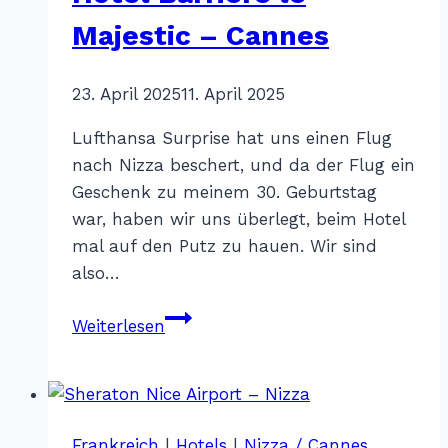
Majestic – Cannes
Von
23. April 2025
Katharina
11. April 2025
Sterr
Lufthansa Surprise hat uns einen Flug
nach Nizza beschert, und da der Flug ein
Geschenk zu meinem 30. Geburtstag
war, haben wir uns überlegt, beim Hotel
mal auf den Putz zu hauen. Wir sind
also…
Hotel
Weiterlesen
Barriere
le
Majestic
–
Frankreich
|
Hotels
|
Nizza / Cannes