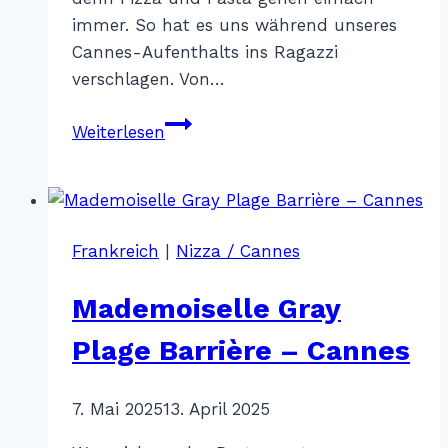
immer. So hat es uns während unseres
Cannes-Aufenthalts ins Ragazzi
verschlagen. Von…
Ragazzi
Weiterlesen
–
Cannes
Frankreich
|
Nizza / Cannes
Mademoiselle Gray
Plage Barrière – Cannes
Von
7. Mai 2025
Katharina
13. April 2025
Sterr