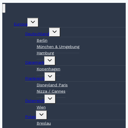
Untermenü
Europa
umschalten
Untermenü
Deutschland
umschalten
Berlin
München & Umgebung
Hamburg
Untermenü
Dänemark
umschalten
Kopenhagen
Untermenü
Frankreich
umschalten
Disneyland Paris
Nizza / Cannes
Untermenü
Österreich
umschalten
Wien
Untermenü
Polen
umschalten
Breslau