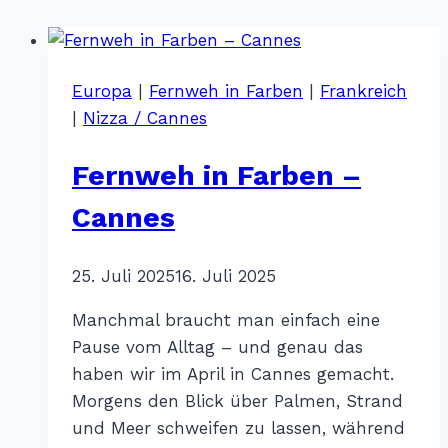
Europa
|
Fernweh in Farben
|
Frankreich
|
Nizza / Cannes
Fernweh in Farben –
Cannes
Von
25. Juli 2025
Katharina
16. Juli 2025
Sterr
Manchmal braucht man einfach eine
Pause vom Alltag – und genau das
haben wir im April in Cannes gemacht.
Morgens den Blick über Palmen, Strand
und Meer schweifen zu lassen, während