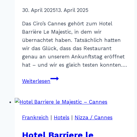
Von
30. April 2025
Katharina
13. April 2025
Sterr
Das Ciro’s Cannes gehört zum Hotel
Barrière Le Majestic, in dem wir
übernachtet haben. Tatsächlich hatten
wir das Glück, dass das Restaurant
genau an unserem Ankunftstag eröffnet
hat – und wir es gleich testen konnten….
Ciro’s
Weiterlesen
Cannes
Frankreich
|
Hotels
|
Nizza / Cannes
Hotel Barriere le