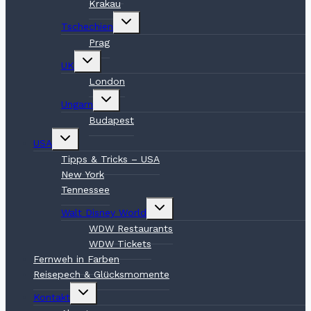
Krakau
Untermenü
Tschechien
umschalten
Prag
Untermenü
UK
umschalten
London
Untermenü
Ungarn
umschalten
Budapest
Untermenü
USA
umschalten
Tipps & Tricks – USA
New York
Tennessee
Untermenü
Walt Disney World
umschalten
WDW Restaurants
WDW Tickets
Fernweh in Farben
Reisepech & Glücksmomente
Untermenü
Kontakt
umschalten