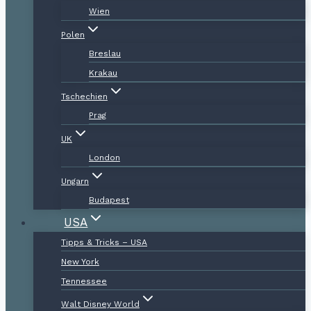
Wien
Polen
Breslau
Krakau
Tschechien
Prag
UK
London
Ungarn
Budapest
USA
Tipps & Tricks – USA
New York
Tennessee
Walt Disney World