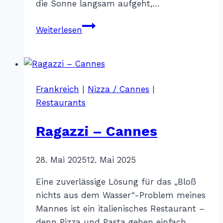
die Sonne langsam aufgeht,…
Fernweh
Weiterlesen
in
Farben
–
Cannes
Frankreich
|
Nizza / Cannes
|
Restaurants
Ragazzi – Cannes
Von
28. Mai 2025
Katharina
12. Mai 2025
Sterr
Eine zuverlässige Lösung für das „Bloß
nichts aus dem Wasser“-Problem meines
Mannes ist ein italienisches Restaurant –
denn Pizza und Pasta gehen einfach