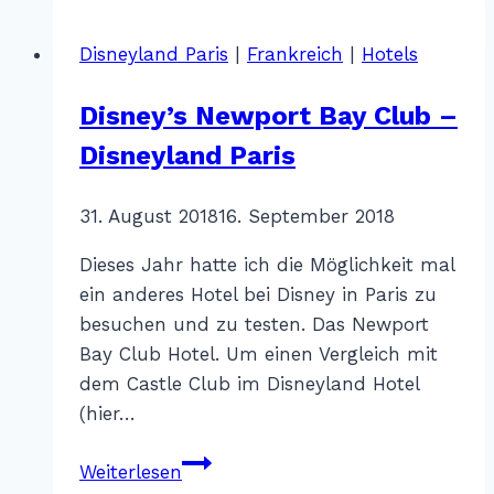
Paris
–
Disneyland Paris
|
Frankreich
|
Hotels
Castle
Club
Disney’s Newport Bay Club –
Disneyland Paris
Von
31. August 2018
Katharina
16. September 2018
Sterr
Dieses Jahr hatte ich die Möglichkeit mal
ein anderes Hotel bei Disney in Paris zu
besuchen und zu testen. Das Newport
Bay Club Hotel. Um einen Vergleich mit
dem Castle Club im Disneyland Hotel
(hier…
Disney’s
Weiterlesen
Newport