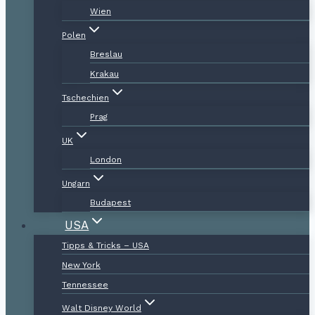
Wien
Polen
Breslau
Krakau
Tschechien
Prag
UK
London
Ungarn
Budapest
USA
Tipps & Tricks – USA
New York
Tennessee
Walt Disney World