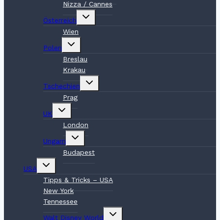
Nizza / Cannes
Untermenü
Österreich
umschalten
Wien
Untermenü
Polen
umschalten
Breslau
Krakau
Untermenü
Tschechien
umschalten
Prag
Untermenü
UK
umschalten
London
Untermenü
Ungarn
umschalten
Budapest
Untermenü
USA
umschalten
Tipps & Tricks – USA
New York
Tennessee
Untermenü
Walt Disney World
umschalten