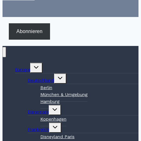
Abonnieren
Untermenü
Europa
umschalten
Untermenü
Deutschland
umschalten
Berlin
München & Umgebung
Hamburg
Untermenü
Dänemark
umschalten
Kopenhagen
Untermenü
Frankreich
umschalten
Disneyland Paris