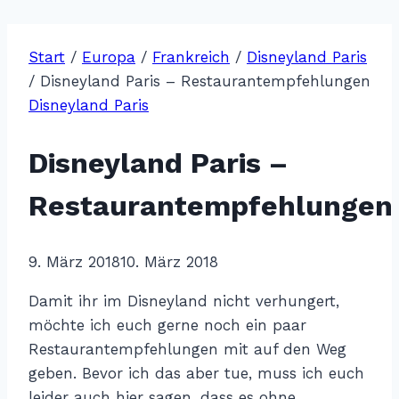
Start
/
Europa
/
Frankreich
/
Disneyland Paris
/
Disneyland Paris – Restaurantempfehlungen
Disneyland Paris
Disneyland Paris –
Restaurantempfehlungen
Von
9. März 2018
Katharina
10. März 2018
Sterr
Damit ihr im Disneyland nicht verhungert,
möchte ich euch gerne noch ein paar
Restaurantempfehlungen mit auf den Weg
geben. Bevor ich das aber tue, muss ich euch
leider auch hier sagen, dass es ohne