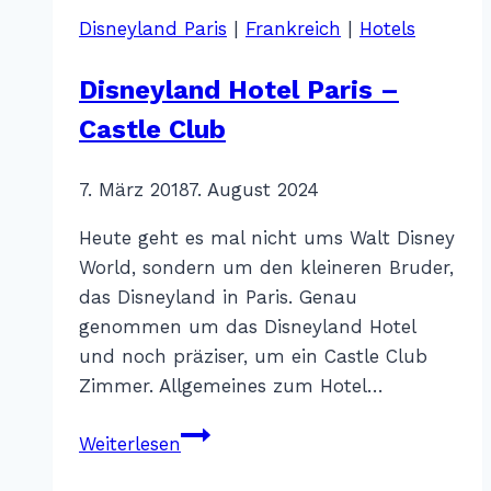
Disneyland Paris
|
Frankreich
|
Hotels
Disneyland Hotel Paris –
Castle Club
Von
7. März 2018
Katharina
7. August 2024
Sterr
Heute geht es mal nicht ums Walt Disney
World, sondern um den kleineren Bruder,
das Disneyland in Paris. Genau
genommen um das Disneyland Hotel
und noch präziser, um ein Castle Club
Zimmer. Allgemeines zum Hotel…
Disneyland
Weiterlesen
Hotel