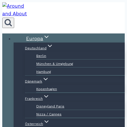
Zum
Inhalt
springen
Europa
Deutschland
Berlin
München & Umgebung
Hamburg
Dänemark
Kopenhagen
Frankreich
Disneyland Paris
Nizza / Cannes
Österreich