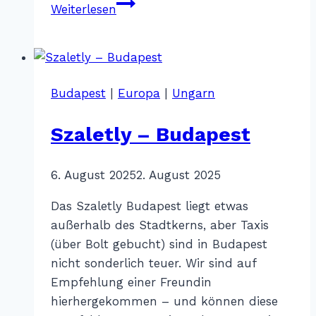
Fernweh
Weiterlesen
in
Farben
–
Matthiaskirche
Budapest
|
Europa
|
Ungarn
Budapest
Szaletly – Budapest
Von
6. August 2025
Katharina
2. August 2025
Sterr
Das Szaletly Budapest liegt etwas
außerhalb des Stadtkerns, aber Taxis
(über Bolt gebucht) sind in Budapest
nicht sonderlich teuer. Wir sind auf
Empfehlung einer Freundin
hierhergekommen – und können diese