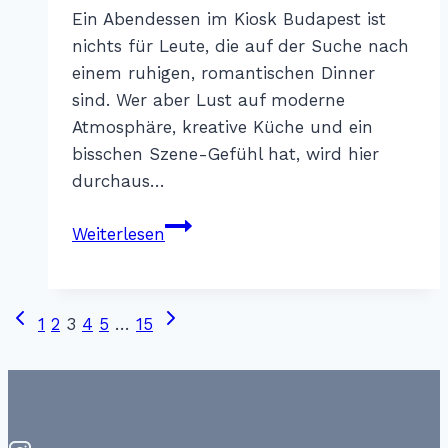
Sterr
Ein Abendessen im Kiosk Budapest ist
nichts für Leute, die auf der Suche nach
einem ruhigen, romantischen Dinner
sind. Wer aber Lust auf moderne
Atmosphäre, kreative Küche und ein
bisschen Szene-Gefühl hat, wird hier
durchaus…
Kiosk
Weiterlesen
Budapest
–
Budapest
Vorherige
Nächste
Seitennavigation
1
2
3
4
5
…
15
Seite
Seite