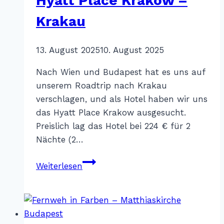
Hyatt Place Krakow –
Krakau
Von
13. August 2025
Katharina
10. August 2025
Sterr
Nach Wien und Budapest hat es uns auf
unserem Roadtrip nach Krakau
verschlagen, und als Hotel haben wir uns
das Hyatt Place Krakow ausgesucht.
Preislich lag das Hotel bei 224 € für 2
Nächte (2…
Hyatt
Weiterlesen
Place
Krakow
–
Krakau