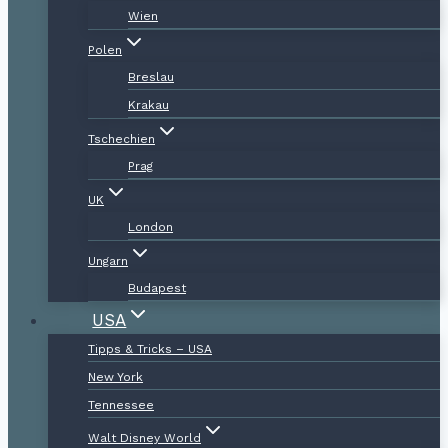
Wien
Polen
Breslau
Krakau
Tschechien
Prag
UK
London
Ungarn
Budapest
USA
Tipps & Tricks – USA
New York
Tennessee
Walt Disney World