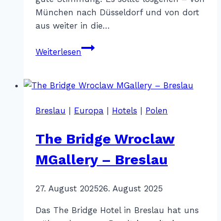
München nach Düsseldorf und von dort
aus weiter in die…
Reisepech
Weiterlesen
&
Glücksmomente
#4
Breslau
|
Europa
|
Hotels
|
Polen
The Bridge Wroclaw
MGallery – Breslau
Von
27. August 2025
Katharina
26. August 2025
Sterr
Das The Bridge Hotel in Breslau hat uns