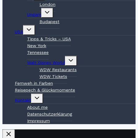
London
Untermenü
Ungarn
umschalten
Budapest
Untermenü
USA
umschalten
Tipps & Tricks – USA
New York
Tennessee
Untermenü
Walt Disney World
umschalten
WDW Restaurants
WDW Tickets
Fernweh in Farben
Reisepech & Glücksmomente
Untermenü
Kontakt
umschalten
About me
Datenschutzerklärung
Impressum