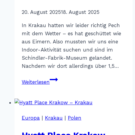
Von
20. August 2025
Katharina
18. August 2025
Sterr
In Krakau hatten wir leider richtig Pech
mit dem Wetter – es hat geschüttet wie
aus Eimern. Also mussten wir uns eine
Indoor-Aktivität suchen und sind im
Schindler-Fabrik-Museum gelandet.
Nachdem wir dort allerdings über 1,5…
Mustachos
Weiterlesen
–
Krakau
Europa
|
Krakau
|
Polen