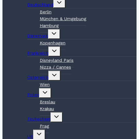
Untermenü
Deutschland
umschalten
Berlin
München & Umgebung
Hamburg
Untermenü
Dänemark
umschalten
Kopenhagen
Untermenü
Frankreich
umschalten
Disneyland Paris
Nizza / Cannes
Untermenü
Österreich
umschalten
Wien
Untermenü
Polen
umschalten
Breslau
Krakau
Untermenü
Tschechien
umschalten
Prag
Untermenü
UK
umschalten