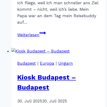
Ich fliege, weil ich man schneller ans Ziel
kommt – nicht, weil ich’s liebe. Mein
Papa war an dem Tag mein Reisebuddy
auf…
Reisepech
Weiterlesen
&
Glücksmomente
#3
Budapest
|
Europa
|
Ungarn
Kiosk Budapest –
Budapest
Von
30. Juli 2025
Katharina
30. Juli 2025