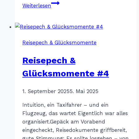
Oliwia
Weiterlesen
i
Ogien
–
Breslau
Reisepech & Glücksmomente
Reisepech &
Glücksmomente #4
Von
1. September 2025
Katharina
5. Mai 2025
Sterr
Intuition, ein Taxifahrer – und ein
Flugzeug, das wartet Eigentlich war alles
organisiert.Gepäck am Vorabend
eingecheckt, Reisedokumente griffbereit,
gute Stimmung: Es sollte losgehen – von