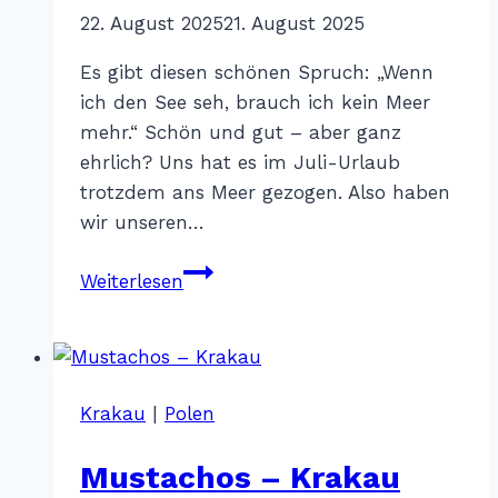
Von
22. August 2025
Katharina
21. August 2025
Sterr
Es gibt diesen schönen Spruch: „Wenn
ich den See seh, brauch ich kein Meer
mehr.“ Schön und gut – aber ganz
ehrlich? Uns hat es im Juli-Urlaub
trotzdem ans Meer gezogen. Also haben
wir unseren…
Fernweh
Weiterlesen
in
Farben
–
Ostsee
Krakau
|
Polen
Mustachos – Krakau