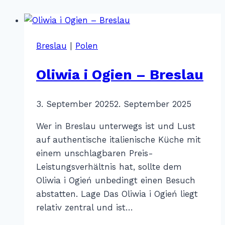
Breslau
|
Polen
Oliwia i Ogien – Breslau
Von
3. September 2025
Katharina
2. September 2025
Sterr
Wer in Breslau unterwegs ist und Lust
auf authentische italienische Küche mit
einem unschlagbaren Preis-
Leistungsverhältnis hat, sollte dem
Oliwia i Ogień unbedingt einen Besuch
abstatten. Lage Das Oliwia i Ogień liegt
relativ zentral und ist…