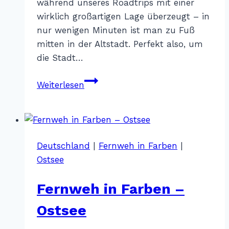
während unseres Roadtrips mit einer
wirklich großartigen Lage überzeugt – in
nur wenigen Minuten ist man zu Fuß
mitten in der Altstadt. Perfekt also, um
die Stadt…
The
Weiterlesen
Bridge
Wroclaw
MGallery
–
Deutschland
|
Fernweh in Farben
|
Breslau
Ostsee
Fernweh in Farben –
Ostsee