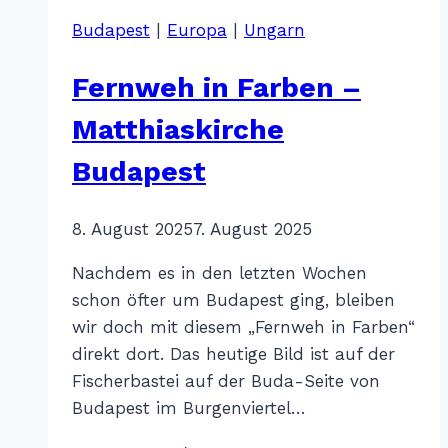
Budapest
|
Europa
|
Ungarn
Fernweh in Farben –
Matthiaskirche
Budapest
Von
8. August 2025
Katharina
7. August 2025
Sterr
Nachdem es in den letzten Wochen
schon öfter um Budapest ging, bleiben
wir doch mit diesem „Fernweh in Farben“
direkt dort. Das heutige Bild ist auf der
Fischerbastei auf der Buda-Seite von
Budapest im Burgenviertel…