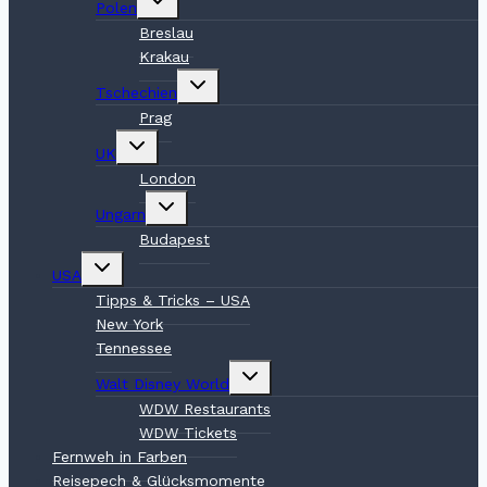
Polen
umschalten
Breslau
Krakau
Untermenü
Tschechien
umschalten
Prag
Untermenü
UK
umschalten
London
Untermenü
Ungarn
umschalten
Budapest
Untermenü
USA
umschalten
Tipps & Tricks – USA
New York
Tennessee
Untermenü
Walt Disney World
umschalten
WDW Restaurants
WDW Tickets
Fernweh in Farben
Reisepech & Glücksmomente