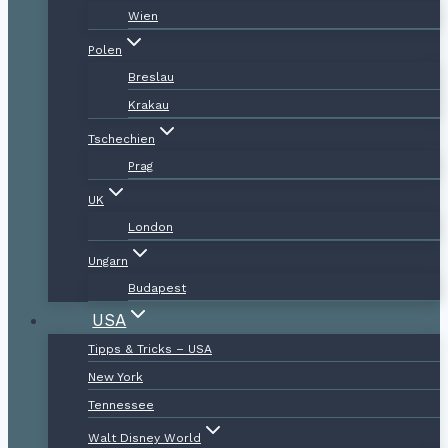
Wien
Polen
Breslau
Krakau
Tschechien
Prag
UK
London
Ungarn
Budapest
USA
Tipps & Tricks – USA
New York
Tennessee
Walt Disney World