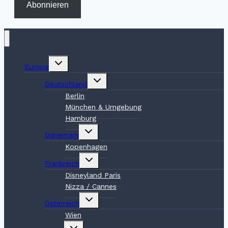
Abonnieren
Untermenü
Europa
umschalten
Untermenü
Deutschland
umschalten
Berlin
München & Umgebung
Hamburg
Untermenü
Dänemark
umschalten
Kopenhagen
Untermenü
Frankreich
umschalten
Disneyland Paris
Nizza / Cannes
Untermenü
Österreich
umschalten
Wien
Untermenü