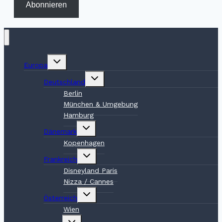
Abonnieren
Untermenü
Europa
umschalten
Untermenü
Deutschland
umschalten
Berlin
München & Umgebung
Hamburg
Untermenü
Dänemark
umschalten
Kopenhagen
Untermenü
Frankreich
umschalten
Disneyland Paris
Nizza / Cannes
Untermenü
Österreich
umschalten
Wien
Untermenü