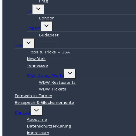
Prag
Untermenü
UK
umschalten
London
Untermenü
Ungarn
umschalten
Budapest
Untermenü
USA
umschalten
Tipps & Tricks – USA
New York
Tennessee
Untermenü
Walt Disney World
umschalten
WDW Restaurants
WDW Tickets
Fernweh in Farben
Reisepech & Glücksmomente
Untermenü
Kontakt
umschalten
About me
Datenschutzerklärung
Impressum