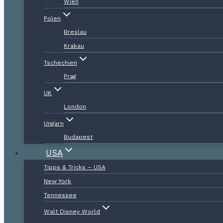
Wien
Polen
Breslau
Krakau
Tschechien
Prag
UK
London
Ungarn
Budapest
USA
Tipps & Tricks – USA
New York
Tennessee
Walt Disney World