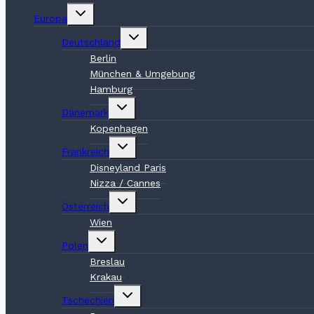
Untermenü
Europa
umschalten
Untermenü
Deutschland
umschalten
Berlin
München & Umgebung
Hamburg
Untermenü
Dänemark
umschalten
Kopenhagen
Untermenü
Frankreich
umschalten
Disneyland Paris
Nizza / Cannes
Untermenü
Österreich
umschalten
Wien
Untermenü
Polen
umschalten
Breslau
Krakau
Untermenü
Tschechien
umschalten