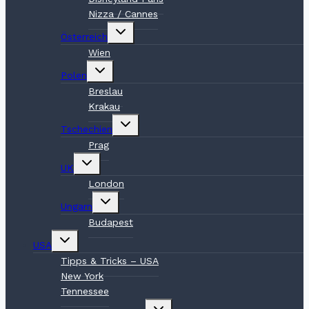
Nizza / Cannes
Untermenü
Österreich
umschalten
Wien
Untermenü
Polen
umschalten
Breslau
Krakau
Untermenü
Tschechien
umschalten
Prag
Untermenü
UK
umschalten
London
Untermenü
Ungarn
umschalten
Budapest
Untermenü
USA
umschalten
Tipps & Tricks – USA
New York
Tennessee
Untermenü