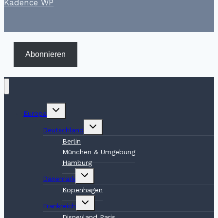
Kadence WP
Abonnieren
Untermenü
Europa
umschalten
Untermenü
Deutschland
umschalten
Berlin
München & Umgebung
Hamburg
Untermenü
Dänemark
umschalten
Kopenhagen
Untermenü
Frankreich
umschalten
Disneyland Paris