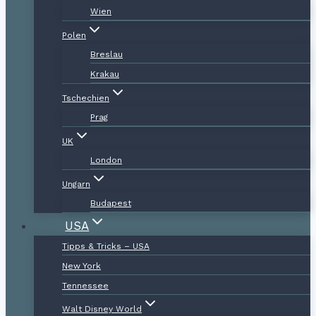
Wien
Polen
Breslau
Krakau
Tschechien
Prag
UK
London
Ungarn
Budapest
USA
Tipps & Tricks – USA
New York
Tennessee
Walt Disney World