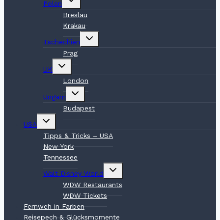
Polen
umschalten
Breslau
Krakau
Untermenü
Tschechien
umschalten
Prag
Untermenü
UK
umschalten
London
Untermenü
Ungarn
umschalten
Budapest
Untermenü
USA
umschalten
Tipps & Tricks – USA
New York
Tennessee
Untermenü
Walt Disney World
umschalten
WDW Restaurants
WDW Tickets
Fernweh in Farben
Reisepech & Glücksmomente