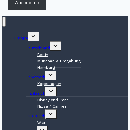
Abonnieren
Untermenü
Europa
umschalten
Untermenü
Deutschland
umschalten
Berlin
München & Umgebung
Hamburg
Untermenü
Dänemark
umschalten
Kopenhagen
Untermenü
Frankreich
umschalten
Disneyland Paris
Nizza / Cannes
Untermenü
Österreich
umschalten
Wien
Untermenü