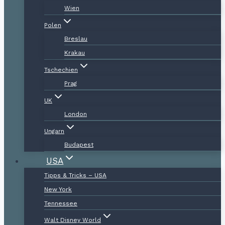
Wien
Polen
Breslau
Krakau
Tschechien
Prag
UK
London
Ungarn
Budapest
USA
Tipps & Tricks – USA
New York
Tennessee
Walt Disney World