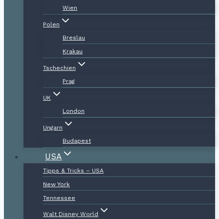
Wien
Polen
Breslau
Krakau
Tschechien
Prag
UK
London
Ungarn
Budapest
USA
Tipps & Tricks – USA
New York
Tennessee
Walt Disney World