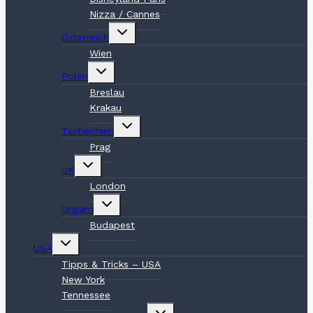
Nizza / Cannes
Untermenü
Österreich
umschalten
Wien
Untermenü
Polen
umschalten
Breslau
Krakau
Untermenü
Tschechien
umschalten
Prag
Untermenü
UK
umschalten
London
Untermenü
Ungarn
umschalten
Budapest
Untermenü
USA
umschalten
Tipps & Tricks – USA
New York
Tennessee
Untermenü