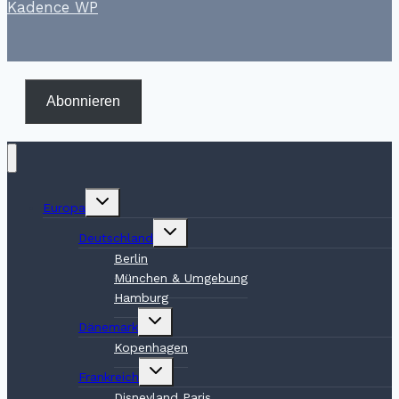
Kadence WP
Abonnieren
Untermenü
Europa
umschalten
Untermenü
Deutschland
umschalten
Berlin
München & Umgebung
Hamburg
Untermenü
Dänemark
umschalten
Kopenhagen
Untermenü
Frankreich
umschalten
Disneyland Paris