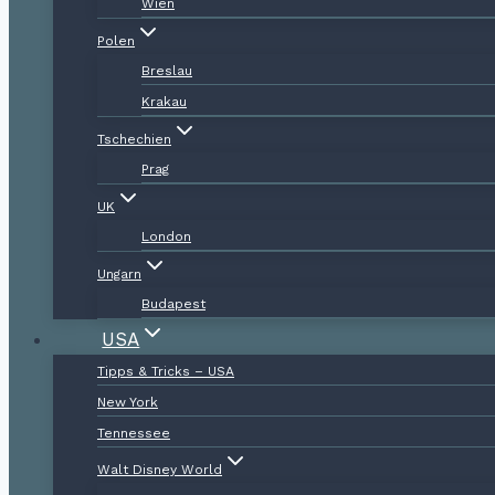
Wien
Polen
Breslau
Krakau
Tschechien
Prag
UK
London
Ungarn
Budapest
USA
Tipps & Tricks – USA
New York
Tennessee
Walt Disney World