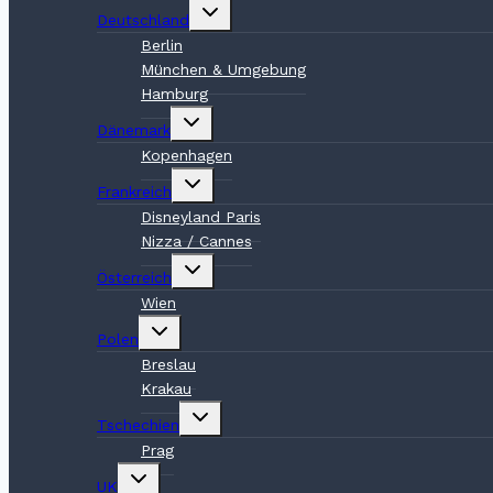
Untermenü
Deutschland
umschalten
Berlin
München & Umgebung
Hamburg
Untermenü
Dänemark
umschalten
Kopenhagen
Untermenü
Frankreich
umschalten
Disneyland Paris
Nizza / Cannes
Untermenü
Österreich
umschalten
Wien
Untermenü
Polen
umschalten
Breslau
Krakau
Untermenü
Tschechien
umschalten
Prag
Untermenü
UK
umschalten