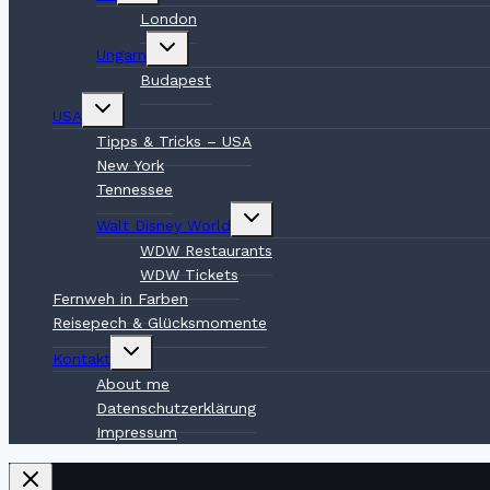
London
Untermenü
Ungarn
umschalten
Budapest
Untermenü
USA
umschalten
Tipps & Tricks – USA
New York
Tennessee
Untermenü
Walt Disney World
umschalten
WDW Restaurants
WDW Tickets
Fernweh in Farben
Reisepech & Glücksmomente
Untermenü
Kontakt
umschalten
About me
Datenschutzerklärung
Impressum