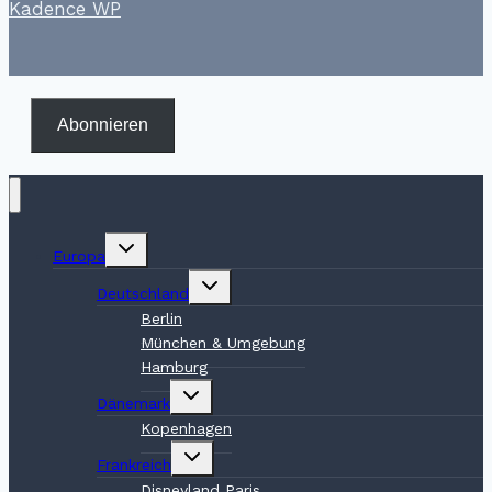
Kadence WP
Abonnieren
Untermenü
Europa
umschalten
Untermenü
Deutschland
umschalten
Berlin
München & Umgebung
Hamburg
Untermenü
Dänemark
umschalten
Kopenhagen
Untermenü
Frankreich
umschalten
Disneyland Paris