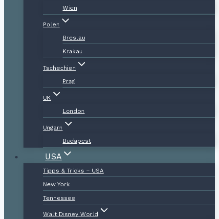
Wien
Polen
Breslau
Krakau
Tschechien
Prag
UK
London
Ungarn
Budapest
USA
Tipps & Tricks – USA
New York
Tennessee
Walt Disney World