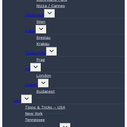
Nizza / Cannes
Untermenü
Österreich
umschalten
Wien
Untermenü
Polen
umschalten
Breslau
Krakau
Untermenü
Tschechien
umschalten
Prag
Untermenü
UK
umschalten
London
Untermenü
Ungarn
umschalten
Budapest
Untermenü
USA
umschalten
Tipps & Tricks – USA
New York
Tennessee
Untermenü