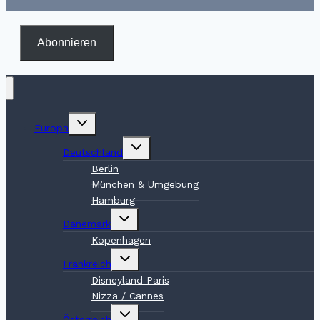
Abonnieren
Untermenü
Europa
umschalten
Untermenü
Deutschland
umschalten
Berlin
München & Umgebung
Hamburg
Untermenü
Dänemark
umschalten
Kopenhagen
Untermenü
Frankreich
umschalten
Disneyland Paris
Nizza / Cannes
Untermenü
Österreich