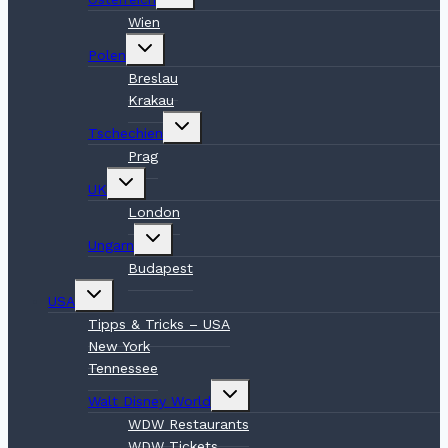
umschalten
Wien
Untermenü
Polen
umschalten
Breslau
Krakau
Untermenü
Tschechien
umschalten
Prag
Untermenü
UK
umschalten
London
Untermenü
Ungarn
umschalten
Budapest
Untermenü
USA
umschalten
Tipps & Tricks – USA
New York
Tennessee
Untermenü
Walt Disney World
umschalten
WDW Restaurants
WDW Tickets