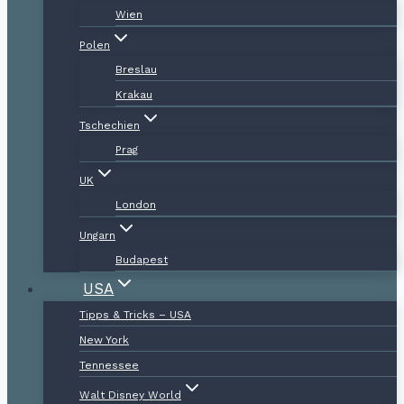
Wien
Polen
Breslau
Krakau
Tschechien
Prag
UK
London
Ungarn
Budapest
USA
Tipps & Tricks – USA
New York
Tennessee
Walt Disney World