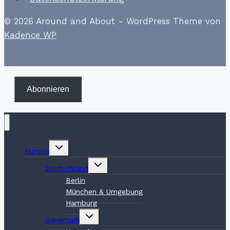
© 2026 Around and About - WordPress Theme von
Kadence WP
Abonnieren
Untermenü
Europa
umschalten
Untermenü
Deutschland
umschalten
Berlin
München & Umgebung
Hamburg
Untermenü
Dänemark
umschalten