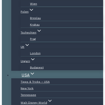
Wien
Polen
Breslau
Krakau
Tschechien
Prag
UK
London
Ungarn
Budapest
USA
Tipps & Tricks – USA
New York
Tennessee
Walt Disney World