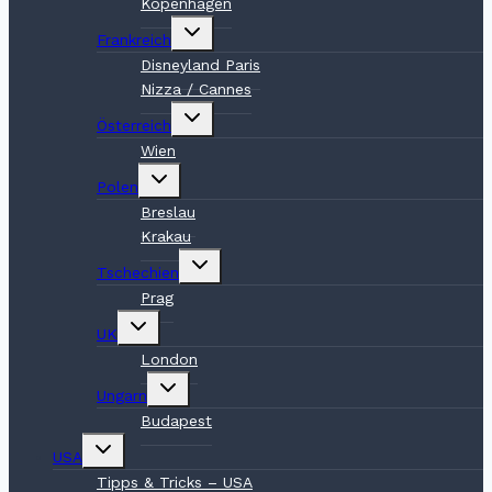
Kopenhagen
Untermenü
Frankreich
umschalten
Disneyland Paris
Nizza / Cannes
Untermenü
Österreich
umschalten
Wien
Untermenü
Polen
umschalten
Breslau
Krakau
Untermenü
Tschechien
umschalten
Prag
Untermenü
UK
umschalten
London
Untermenü
Ungarn
umschalten
Budapest
Untermenü
USA
umschalten
Tipps & Tricks – USA