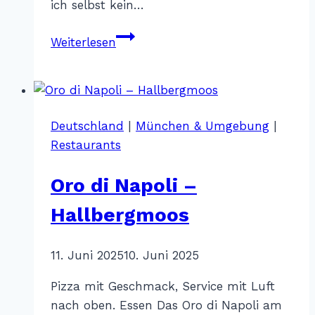
ich selbst kein…
Fernweh
Weiterlesen
in
Farben
–
O2
Deutschland
|
München & Umgebung
|
Surftown
Restaurants
Oro di Napoli –
Hallbergmoos
Von
11. Juni 2025
Katharina
10. Juni 2025
Sterr
Pizza mit Geschmack, Service mit Luft
nach oben. Essen Das Oro di Napoli am