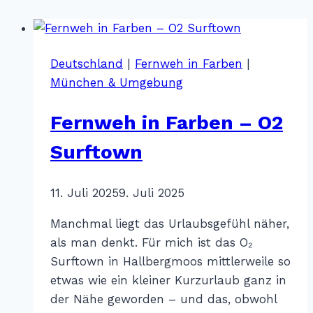
Deutschland
|
Fernweh in Farben
|
München & Umgebung
Fernweh in Farben – O2
Surftown
Von
11. Juli 2025
Katharina
9. Juli 2025
Sterr
Manchmal liegt das Urlaubsgefühl näher,
als man denkt. Für mich ist das O₂
Surftown in Hallbergmoos mittlerweile so
etwas wie ein kleiner Kurzurlaub ganz in
der Nähe geworden – und das, obwohl