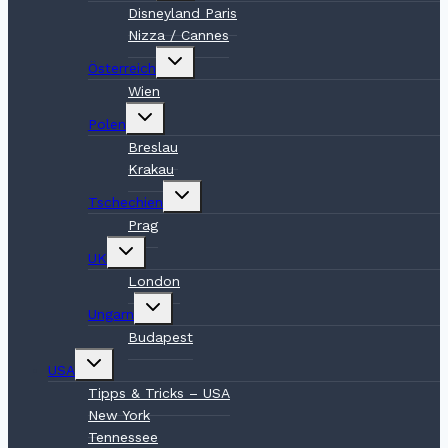
Disneyland Paris
Nizza / Cannes
Untermenü
Österreich
umschalten
Wien
Untermenü
Polen
umschalten
Breslau
Krakau
Untermenü
Tschechien
umschalten
Prag
Untermenü
UK
umschalten
London
Untermenü
Ungarn
umschalten
Budapest
Untermenü
USA
umschalten
Tipps & Tricks – USA
New York
Tennessee