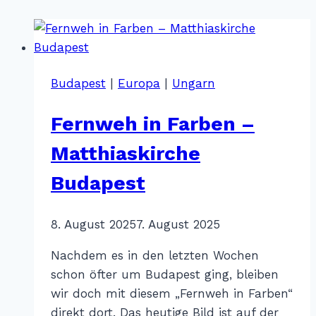
Budapest
|
Europa
|
Ungarn
Fernweh in Farben –
Matthiaskirche
Budapest
Von
8. August 2025
Katharina
7. August 2025
Sterr
Nachdem es in den letzten Wochen
schon öfter um Budapest ging, bleiben
wir doch mit diesem „Fernweh in Farben“
direkt dort. Das heutige Bild ist auf der