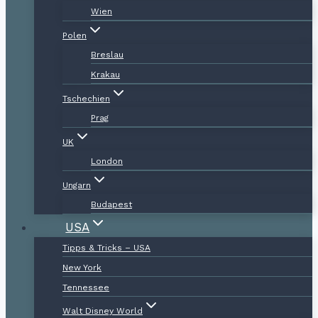
Wien
Polen
Breslau
Krakau
Tschechien
Prag
UK
London
Ungarn
Budapest
USA
Tipps & Tricks – USA
New York
Tennessee
Walt Disney World