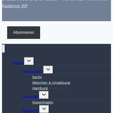
Kadence WP
Abonnieren
Untermenü
Europa
umschalten
Untermenü
Deutschland
umschalten
Berlin
München & Umgebung
Hamburg
Untermenü
Dänemark
umschalten
Kopenhagen
Untermenü
Frankreich
umschalten