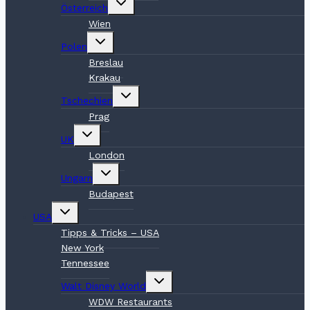
Österreich
umschalten
Wien
Untermenü
Polen
umschalten
Breslau
Krakau
Untermenü
Tschechien
umschalten
Prag
Untermenü
UK
umschalten
London
Untermenü
Ungarn
umschalten
Budapest
Untermenü
USA
umschalten
Tipps & Tricks – USA
New York
Tennessee
Untermenü
Walt Disney World
umschalten
WDW Restaurants