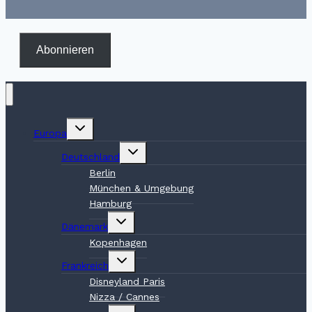
Abonnieren
Untermenü
Europa
umschalten
Untermenü
Deutschland
umschalten
Berlin
München & Umgebung
Hamburg
Untermenü
Dänemark
umschalten
Kopenhagen
Untermenü
Frankreich
umschalten
Disneyland Paris
Nizza / Cannes
Untermenü