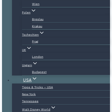
Wien
Polen
Breslau
Krakau
Tschechien
Prag
UK
London
Ungarn
Budapest
USA
Tipps & Tricks – USA
New York
Tennessee
Walt Disney World