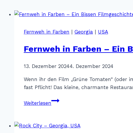
Fernweh in Farben
|
Georgia
|
USA
Fernweh in Farben – Ein B
Von
13. Dezember 2024
Katharina
4. Dezember 2024
Sterr
Wenn ihr den Film „Grüne Tomaten“ (oder im
fast Pflicht! Das kleine, charmante Restaur
Fernweh
Weiterlesen
in
Farben
–
Ein