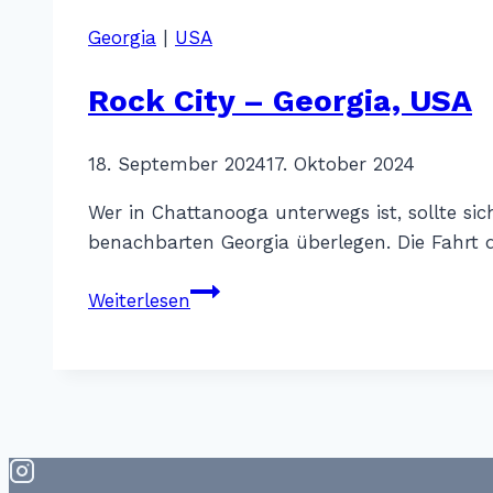
Bissen
Georgia
|
USA
Filmgeschichte:
Whistle
Rock City – Georgia, USA
Stop
Cafe
Von
18. September 2024
Katharina
17. Oktober 2024
Sterr
Wer in Chattanooga unterwegs ist, sollte 
benachbarten Georgia überlegen. Die Fahrt 
Rock
Weiterlesen
City
–
Georgia,
USA