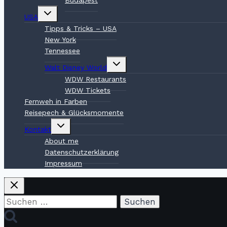
Untermenü
USA
umschalten
Tipps & Tricks – USA
New York
Tennessee
Untermenü
Walt Disney World
umschalten
WDW Restaurants
WDW Tickets
Fernweh in Farben
Reisepech & Glücksmomente
Untermenü
Kontakt
umschalten
About me
Datenschutzerklärung
Impressum
Suchen
nach: