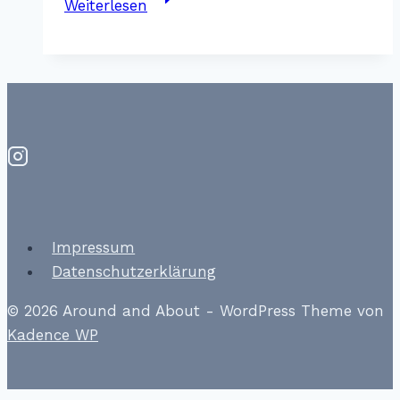
Weiterlesen
Karte
fürs
Ausland
–
hier
kaufe
ich
Impressum
Datenschutzerklärung
© 2026 Around and About - WordPress Theme von
Kadence WP