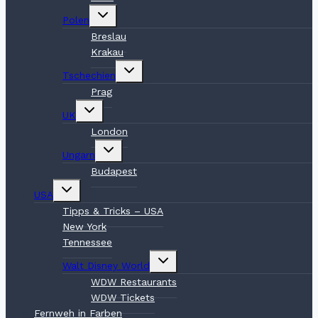
Untermenü
Polen
umschalten
Breslau
Krakau
Untermenü
Tschechien
umschalten
Prag
Untermenü
UK
umschalten
London
Untermenü
Ungarn
umschalten
Budapest
Untermenü
USA
umschalten
Tipps & Tricks – USA
New York
Tennessee
Untermenü
Walt Disney World
umschalten
WDW Restaurants
WDW Tickets
Fernweh in Farben