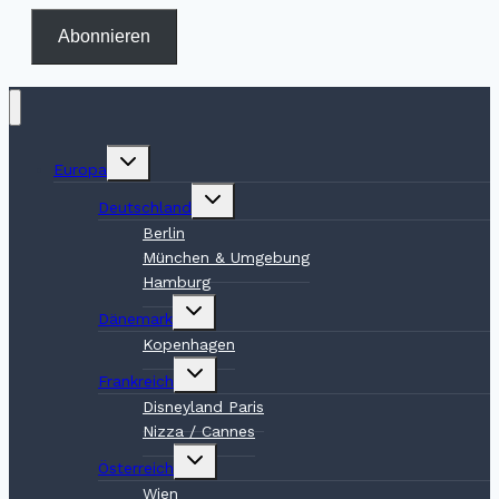
Abonnieren
Untermenü
Europa
umschalten
Untermenü
Deutschland
umschalten
Berlin
München & Umgebung
Hamburg
Untermenü
Dänemark
umschalten
Kopenhagen
Untermenü
Frankreich
umschalten
Disneyland Paris
Nizza / Cannes
Untermenü
Österreich
umschalten
Wien