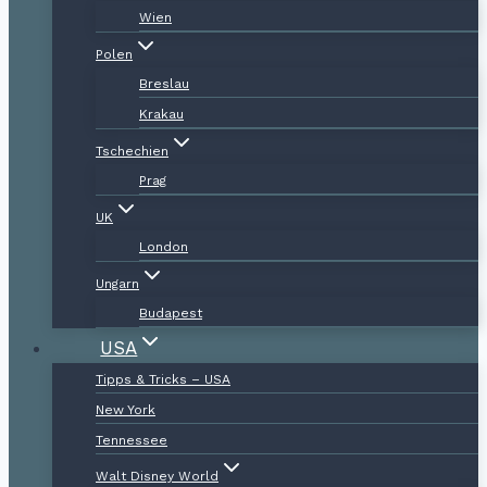
Wien
Polen
Breslau
Krakau
Tschechien
Prag
UK
London
Ungarn
Budapest
USA
Tipps & Tricks – USA
New York
Tennessee
Walt Disney World