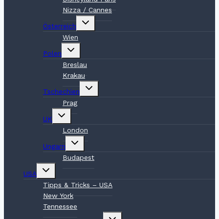
Nizza / Cannes
Untermenü
Österreich
umschalten
Wien
Untermenü
Polen
umschalten
Breslau
Krakau
Untermenü
Tschechien
umschalten
Prag
Untermenü
UK
umschalten
London
Untermenü
Ungarn
umschalten
Budapest
Untermenü
USA
umschalten
Tipps & Tricks – USA
New York
Tennessee
Untermenü