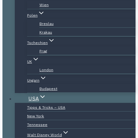
Wien
Polen
Breslau
Krakau
Tschechien
Prag
UK
London
Ungarn
Budapest
USA
Tipps & Tricks – USA
New York
Tennessee
Walt Disney World