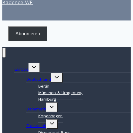
Kadence WP
Abonnieren
Untermenü
Europa
umschalten
Untermenü
Deutschland
umschalten
Berlin
München & Umgebung
Hamburg
Untermenü
Dänemark
umschalten
Kopenhagen
Untermenü
Frankreich
umschalten
Disneyland Paris