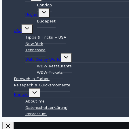
London
Untermenü
Ungarn
umschalten
Budapest
Untermenü
USA
umschalten
Tipps & Tricks – USA
New York
Tennessee
Untermenü
Walt Disney World
umschalten
WDW Restaurants
WDW Tickets
Fernweh in Farben
Reisepech & Glücksmomente
Untermenü
Kontakt
umschalten
About me
Datenschutzerklärung
Impressum