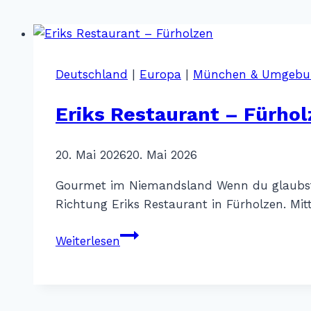
Deutschland
|
Europa
|
München & Umgebu
Eriks Restaurant – Fürho
Von
20. Mai 2026
Katharina
20. Mai 2026
Sterr
Gourmet im Niemandsland Wenn du glaubst, d
Richtung Eriks Restaurant in Fürholzen. M
Eriks
Weiterlesen
Restaurant
–
Fürholzen