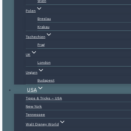
Wien
Polen
Breslau
Krakau
Tschechien
Prag
UK
London
Ungarn
Budapest
USA
Tipps & Tricks – USA
New York
Tennessee
Walt Disney World