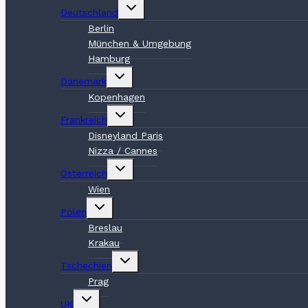
Untermenü
Deutschland
umschalten
Berlin
München & Umgebung
Hamburg
Untermenü
Dänemark
umschalten
Kopenhagen
Untermenü
Frankreich
umschalten
Disneyland Paris
Nizza / Cannes
Untermenü
Österreich
umschalten
Wien
Untermenü
Polen
umschalten
Breslau
Krakau
Untermenü
Tschechien
umschalten
Prag
Untermenü
UK
umschalten