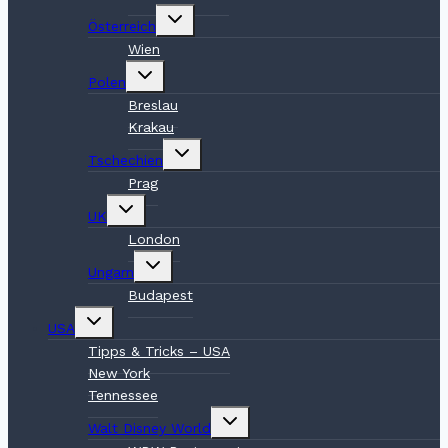
Untermenü
Österreich
umschalten
Wien
Untermenü
Polen
umschalten
Breslau
Krakau
Untermenü
Tschechien
umschalten
Prag
Untermenü
UK
umschalten
London
Untermenü
Ungarn
umschalten
Budapest
Untermenü
USA
umschalten
Tipps & Tricks – USA
New York
Tennessee
Untermenü
Walt Disney World
umschalten