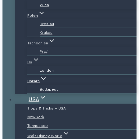
Wien
Polen
Breslau
Krakau
Tschechien
Prag
UK
London
Ungarn
Budapest
USA
Tipps & Tricks – USA
New York
Tennessee
Walt Disney World