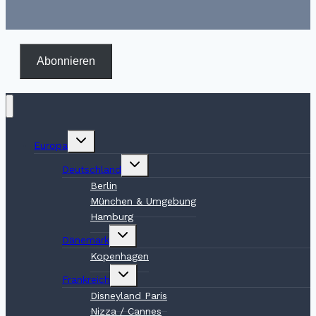
Abonnieren
Untermenü
Europa
umschalten
Untermenü
Deutschland
umschalten
Berlin
München & Umgebung
Hamburg
Untermenü
Dänemark
umschalten
Kopenhagen
Untermenü
Frankreich
umschalten
Disneyland Paris
Nizza / Cannes