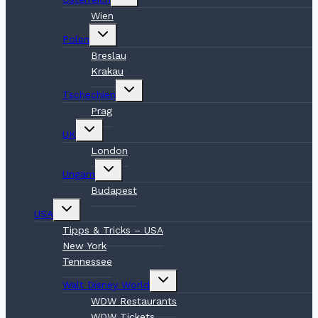
umschalten
Wien
Untermenü
Polen
umschalten
Breslau
Krakau
Untermenü
Tschechien
umschalten
Prag
Untermenü
UK
umschalten
London
Untermenü
Ungarn
umschalten
Budapest
Untermenü
USA
umschalten
Tipps & Tricks – USA
New York
Tennessee
Untermenü
Walt Disney World
umschalten
WDW Restaurants
WDW Tickets