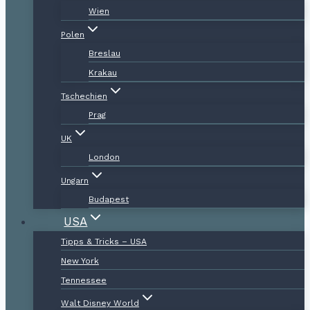
Wien
Polen
Breslau
Krakau
Tschechien
Prag
UK
London
Ungarn
Budapest
USA
Tipps & Tricks – USA
New York
Tennessee
Walt Disney World