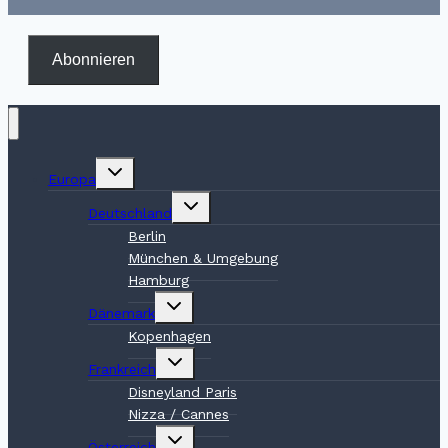
Abonnieren
Untermenü
Europa
umschalten
Untermenü
Deutschland
umschalten
Berlin
München & Umgebung
Hamburg
Untermenü
Dänemark
umschalten
Kopenhagen
Untermenü
Frankreich
umschalten
Disneyland Paris
Nizza / Cannes
Untermenü
Österreich