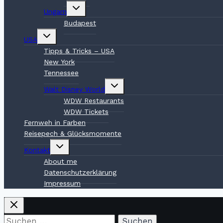
Untermenü
Ungarn
umschalten
Budapest
Untermenü
USA
umschalten
Tipps & Tricks – USA
New York
Tennessee
Untermenü
Walt Disney World
umschalten
WDW Restaurants
WDW Tickets
Fernweh in Farben
Reisepech & Glücksmomente
Untermenü
Kontakt
umschalten
About me
Datenschutzerklärung
Impressum
Suchen