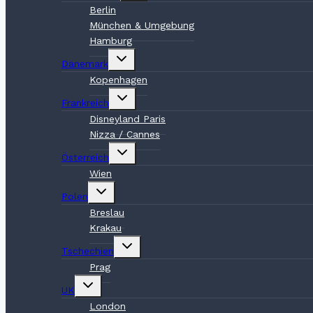
Berlin
München & Umgebung
Hamburg
Untermenü
Dänemark
umschalten
Kopenhagen
Untermenü
Frankreich
umschalten
Disneyland Paris
Nizza / Cannes
Untermenü
Österreich
umschalten
Wien
Untermenü
Polen
umschalten
Breslau
Krakau
Untermenü
Tschechien
umschalten
Prag
Untermenü
UK
umschalten
London