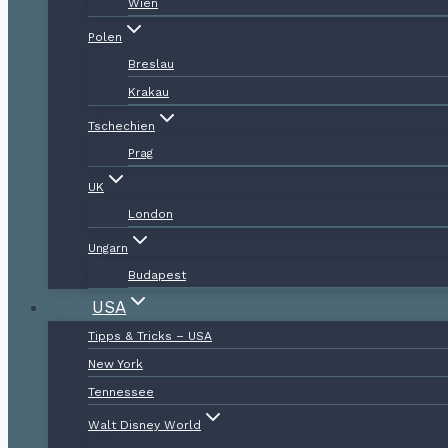
Wien
Polen
Breslau
Krakau
Tschechien
Prag
UK
London
Ungarn
Budapest
USA
Tipps & Tricks – USA
New York
Tennessee
Walt Disney World