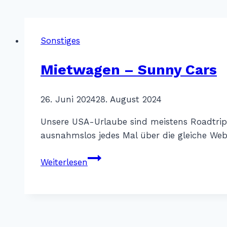
Sonstiges
Mietwagen – Sunny Cars
Von
26. Juni 2024
Katharina
28. August 2024
Sterr
Unsere USA-Urlaube sind meistens Roadtrip
ausnahmslos jedes Mal über die gleiche We
Mietwagen
Weiterlesen
–
Sunny
Cars