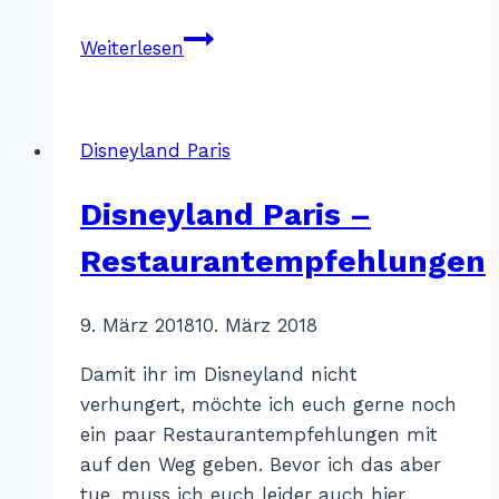
Novotel
Weiterlesen
Convention
and
Wellness
Disneyland Paris
Roissy
CDG
Disneyland Paris –
Restaurantempfehlungen
Von
9. März 2018
Katharina
10. März 2018
Sterr
Damit ihr im Disneyland nicht
verhungert, möchte ich euch gerne noch
ein paar Restaurantempfehlungen mit
auf den Weg geben. Bevor ich das aber
tue, muss ich euch leider auch hier