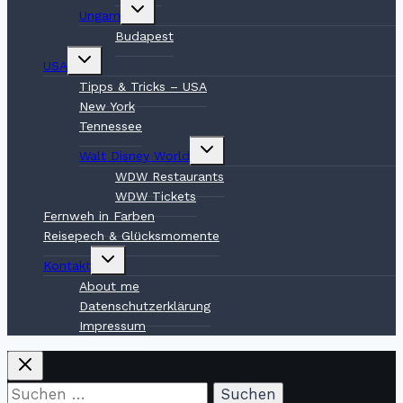
Untermenü
Ungarn
umschalten
Budapest
Untermenü
USA
umschalten
Tipps & Tricks – USA
New York
Tennessee
Untermenü
Walt Disney World
umschalten
WDW Restaurants
WDW Tickets
Fernweh in Farben
Reisepech & Glücksmomente
Untermenü
Kontakt
umschalten
About me
Datenschutzerklärung
Impressum
Suchen