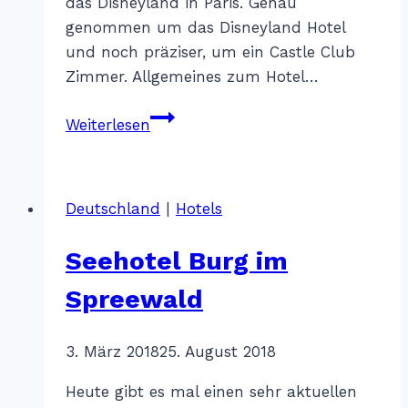
das Disneyland in Paris. Genau
genommen um das Disneyland Hotel
und noch präziser, um ein Castle Club
Zimmer. Allgemeines zum Hotel…
Disneyland
Weiterlesen
Hotel
Paris
–
Deutschland
|
Hotels
Castle
Club
Seehotel Burg im
Spreewald
Von
3. März 2018
Katharina
25. August 2018
Sterr
Heute gibt es mal einen sehr aktuellen