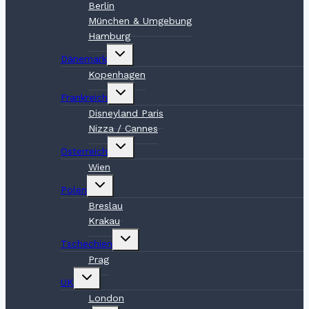
Berlin
München & Umgebung
Hamburg
Untermenü
Dänemark
umschalten
Kopenhagen
Untermenü
Frankreich
umschalten
Disneyland Paris
Nizza / Cannes
Untermenü
Österreich
umschalten
Wien
Untermenü
Polen
umschalten
Breslau
Krakau
Untermenü
Tschechien
umschalten
Prag
Untermenü
UK
umschalten
London