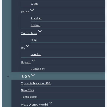
Wien
Polen
Breslau
Krakau
Tschechien
Prag
UK
London
Ungarn
Budapest
USA
Tipps & Tricks – USA
New York
Tennessee
Walt Disney World