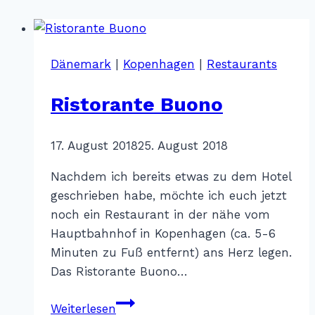
Dänemark
|
Kopenhagen
|
Restaurants
Ristorante Buono
Von
17. August 2018
Katharina
25. August 2018
Sterr
Nachdem ich bereits etwas zu dem Hotel
geschrieben habe, möchte ich euch jetzt
noch ein Restaurant in der nähe vom
Hauptbahnhof in Kopenhagen (ca. 5-6
Minuten zu Fuß entfernt) ans Herz legen.
Das Ristorante Buono…
Ristorante
Weiterlesen