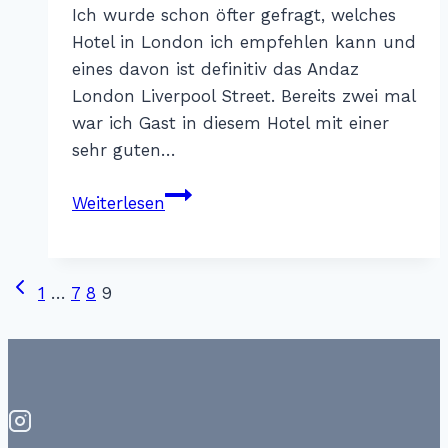
Ich wurde schon öfter gefragt, welches
Hotel in London ich empfehlen kann und
eines davon ist definitiv das Andaz
London Liverpool Street. Bereits zwei mal
war ich Gast in diesem Hotel mit einer
sehr guten…
Andaz
Weiterlesen
London
Liverpool
Street
Vorherige
Seitennavigation
1
…
7
8
9
Seite