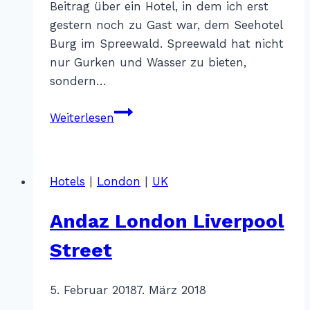
Beitrag über ein Hotel, in dem ich erst
gestern noch zu Gast war, dem Seehotel
Burg im Spreewald. Spreewald hat nicht
nur Gurken und Wasser zu bieten,
sondern…
Seehotel
Weiterlesen
Burg
im
Spreewald
Hotels
|
London
|
UK
Andaz London Liverpool
Street
Von
5. Februar 2018
Katharina
7. März 2018
Sterr