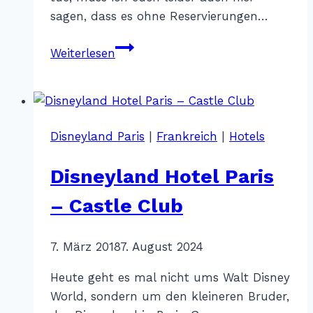
sagen, dass es ohne Reservierungen…
Disneyland
Weiterlesen
Paris
–
Restaurantempfehlungen
Disneyland Paris
|
Frankreich
|
Hotels
Disneyland Hotel Paris
– Castle Club
Von
7. März 2018
Katharina
7. August 2024
Sterr
Heute geht es mal nicht ums Walt Disney
World, sondern um den kleineren Bruder,